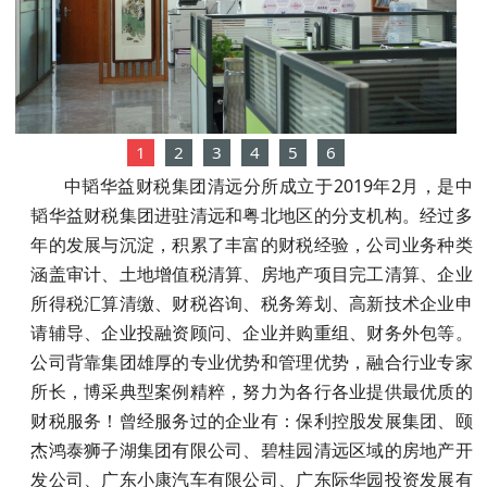
1
2
3
4
5
6
中韬华益财税集团清远分所成立于2019年2月，是中
韬华益财税集团进驻清远和粤北地区的分支机构。经过多
年的发展与沉淀，积累了丰富的财税经验，公司业务种类
涵盖审计、土地增值税清算、房地产项目完工清算、企业
所得税汇算清缴、财税咨询、税务筹划、高新技术企业申
请辅导、企业投融资顾问、企业并购重组、财务外包等。
公司背靠集团雄厚的专业优势和管理优势，融合行业专家
所长，博采典型案例精粹，努力为各行各业提供最优质的
财税服务！曾经服务过的企业有：保利控股发展集团、颐
杰鸿泰狮子湖集团有限公司、碧桂园清远区域的房地产开
发公司、广东小康汽车有限公司、广东际华园投资发展有